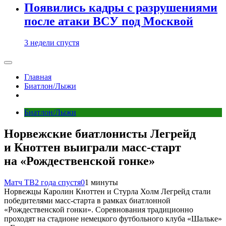
Появились кадры с разрушениями
после атаки ВСУ под Москвой
3 недели спустя
Главная
Биатлон/Лыжи
Биатлон/Лыжи
Норвежские биатлонисты Легрейд
и Кноттен выиграли масс‑старт
на «Рождественской гонке»
Матч ТВ
2 года спустя
0
1 минуты
Норвежцы Каролин Кноттен и Стурла Холм Легрейд стали
победителями масс‑старта в рамках биатлонной
«Рождественской гонки». Соревнования традиционно
проходят на стадионе немецкого футбольного клуба «Шальке»