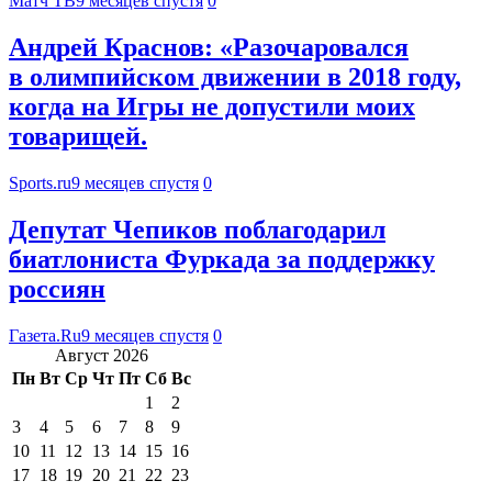
Матч ТВ
9 месяцев спустя
0
Андрей Краснов: «Разочаровался
в олимпийском движении в 2018 году,
когда на Игры не допустили моих
товарищей.
Sports.ru
9 месяцев спустя
0
Депутат Чепиков поблагодарил
биатлониста Фуркада за поддержку
россиян
Газета.Ru
9 месяцев спустя
0
Август 2026
Пн
Вт
Ср
Чт
Пт
Сб
Вс
1
2
3
4
5
6
7
8
9
10
11
12
13
14
15
16
17
18
19
20
21
22
23