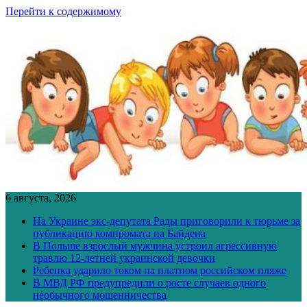
Перейти к содержимому
6 августа, 2026
На Украине экс-депутата Рады приговорили к тюрьме за
публикацию компромата на Байдена
В Польше взрослый мужчина устроил агрессивную
травлю 12-летней украинской девочки
Ребенка ударило током на платном российском пляже
В МВД РФ предупредили о росте случаев одного
необычного мошенничества