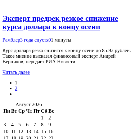
Эксперт предрек резкое снижение
курса доллара к концу осени
Рамблер
3 года спустя
0
1 минуты
Курс доллара резко снизится к концу осени до 85-92 рублей.
Такое мнение высказал финансовый эксперт Андрей
Верников, передает РИА Новости.
Читать далее
1
2
Август 2026
Пн
Вт
Ср
Чт
Пт
Сб
Вс
1
2
3
4
5
6
7
8
9
10
11
12
13
14
15
16
17
18
19
20
21
22
23