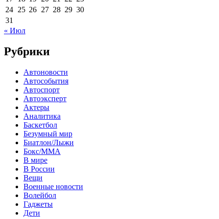
24
25
26
27
28
29
30
31
« Июл
Рубрики
Автоновости
Автособытия
Автоспорт
Автоэксперт
Актеры
Аналитика
Баскетбол
Безумный мир
Биатлон/Лыжи
Бокс/MMA
В мире
В России
Вещи
Военные новости
Волейбол
Гаджеты
Дети