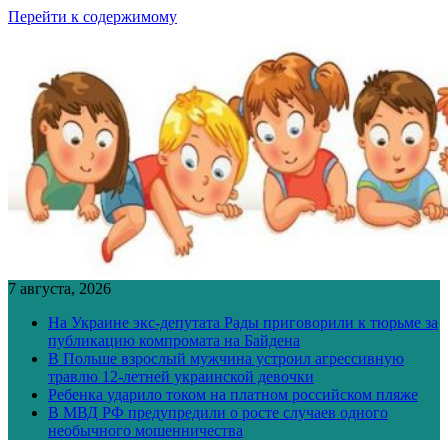
Перейти к содержимому
7 августа, 2026
На Украине экс-депутата Рады приговорили к тюрьме за
публикацию компромата на Байдена
В Польше взрослый мужчина устроил агрессивную
травлю 12-летней украинской девочки
Ребенка ударило током на платном российском пляже
В МВД РФ предупредили о росте случаев одного
необычного мошенничества