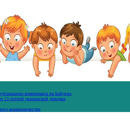
 публикацию компромата на Байдена
ю 12-летней украинской девочки
ного мошенничества