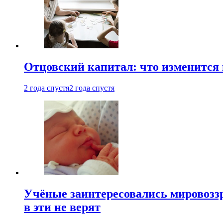
Отцовский капитал: что изменится
2 года спустя
2 года спустя
Учёные заинтересовались мировоззр
в эти не верят