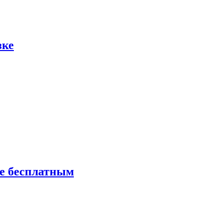
зке
ие бесплатным