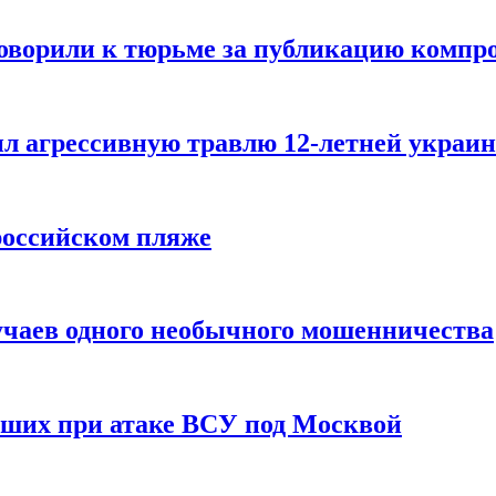
говорили к тюрьме за публикацию компр
л агрессивную травлю 12-летней украин
российском пляже
учаев одного необычного мошенничества
вших при атаке ВСУ под Москвой