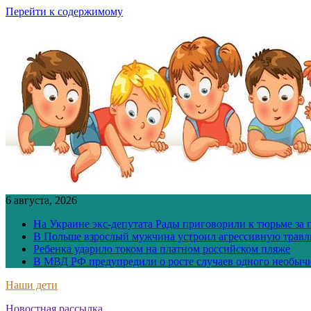
Перейти к содержимому
6 августа, 2026
На Украине экс-депутата Рады приговорили к тюрьме за
В Польше взрослый мужчина устроил агрессивную травл
Ребенка ударило током на платном российском пляже
В МВД РФ предупредили о росте случаев одного необыч
Наши дети
Новостная рассылка