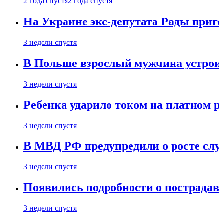
2 года спустя
2 года спустя
На Украине экс-депутата Рады при
3 недели спустя
В Польше взрослый мужчина устрои
3 недели спустя
Ребенка ударило током на платном 
3 недели спустя
В МВД РФ предупредили о росте сл
3 недели спустя
Появились подробности о пострада
3 недели спустя