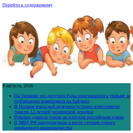
Перейти к содержимому
8 августа, 2026
На Украине экс-депутата Рады приговорили к тюрьме за
публикацию компромата на Байдена
В Польше взрослый мужчина устроил агрессивную
травлю 12-летней украинской девочки
Ребенка ударило током на платном российском пляже
В МВД РФ предупредили о росте случаев одного
необычного мошенничества