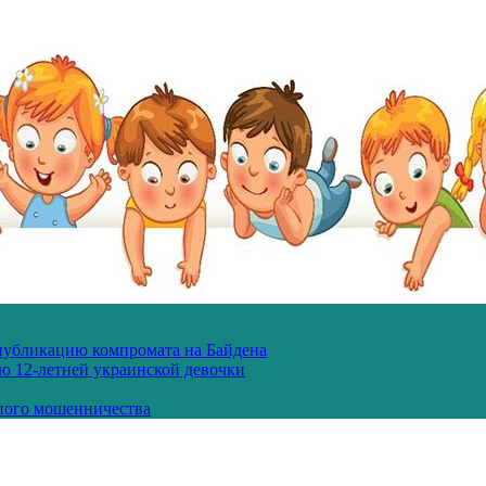
 публикацию компромата на Байдена
ю 12-летней украинской девочки
ного мошенничества