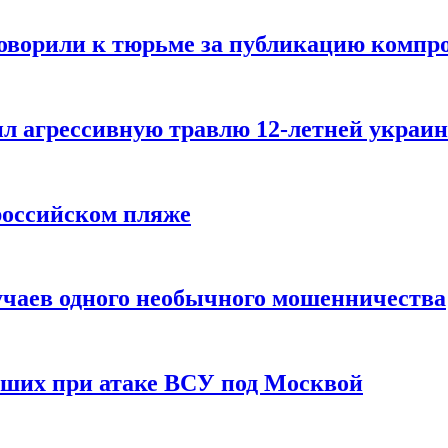
говорили к тюрьме за публикацию компр
л агрессивную травлю 12-летней украин
российском пляже
учаев одного необычного мошенничества
вших при атаке ВСУ под Москвой