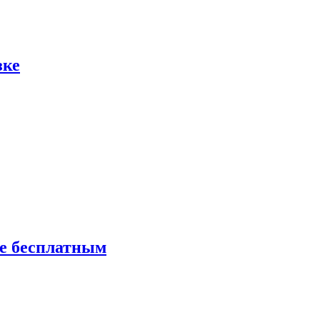
зке
ие бесплатным