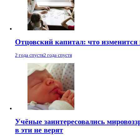
Отцовский капитал: что изменится
2 года спустя
2 года спустя
Учёные заинтересовались мировоззр
в эти не верят