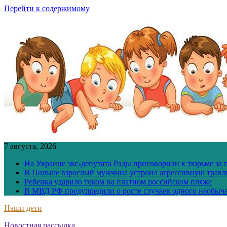
Перейти к содержимому
7 августа, 2026
На Украине экс-депутата Рады приговорили к тюрьме за
В Польше взрослый мужчина устроил агрессивную травл
Ребенка ударило током на платном российском пляже
В МВД РФ предупредили о росте случаев одного необыч
Наши дети
Новостная рассылка