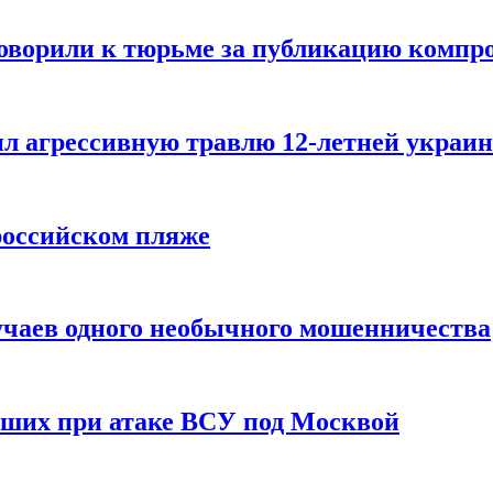
говорили к тюрьме за публикацию компр
л агрессивную травлю 12-летней украин
российском пляже
учаев одного необычного мошенничества
вших при атаке ВСУ под Москвой