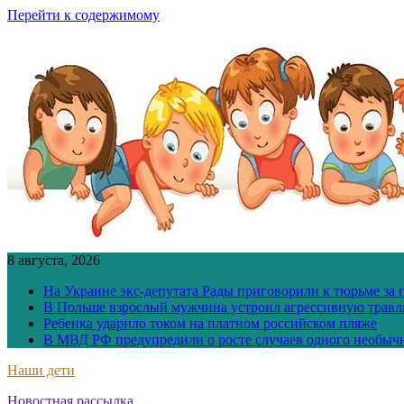
Перейти к содержимому
8 августа, 2026
На Украине экс-депутата Рады приговорили к тюрьме за
В Польше взрослый мужчина устроил агрессивную травл
Ребенка ударило током на платном российском пляже
В МВД РФ предупредили о росте случаев одного необыч
Наши дети
Новостная рассылка