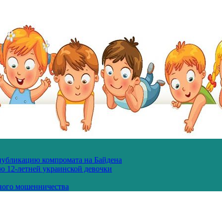
 публикацию компромата на Байдена
ю 12-летней украинской девочки
ного мошенничества