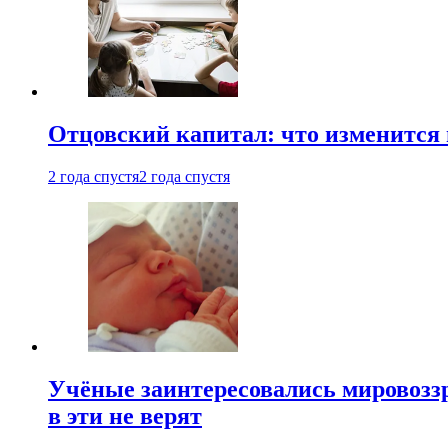
Отцовский капитал: что изменится
2 года спустя
2 года спустя
Учёные заинтересовались мировоззр
в эти не верят