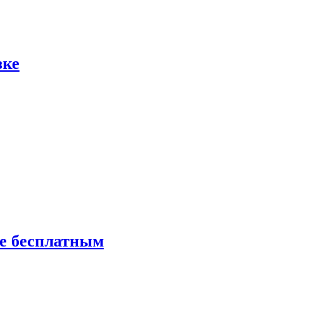
зке
ие бесплатным