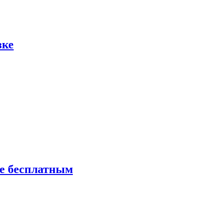
зке
ие бесплатным