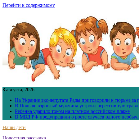
Перейти к содержимому
8 августа, 2026
На Украине экс-депутата Рады приговорили к тюрьме за
В Польше взрослый мужчина устроил агрессивную травл
Ребенка ударило током на платном российском пляже
В МВД РФ предупредили о росте случаев одного необыч
Наши дети
Новостная рассылка