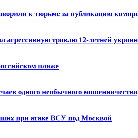
говорили к тюрьме за публикацию компр
л агрессивную травлю 12-летней украин
российском пляже
учаев одного необычного мошенничества
вших при атаке ВСУ под Москвой