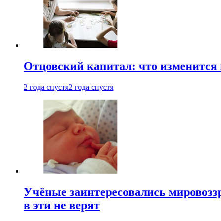
Отцовский капитал: что изменится
2 года спустя
2 года спустя
Учёные заинтересовались мировоззр
в эти не верят