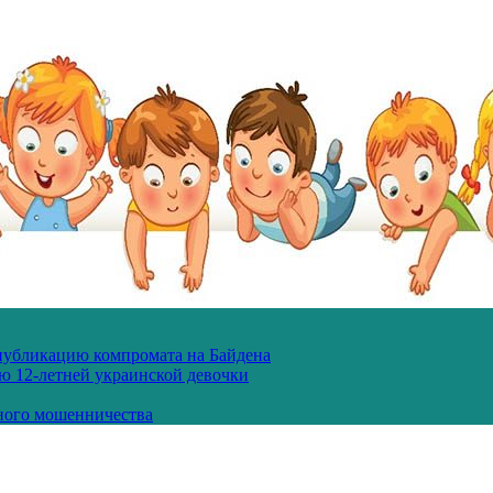
 публикацию компромата на Байдена
ю 12-летней украинской девочки
ного мошенничества