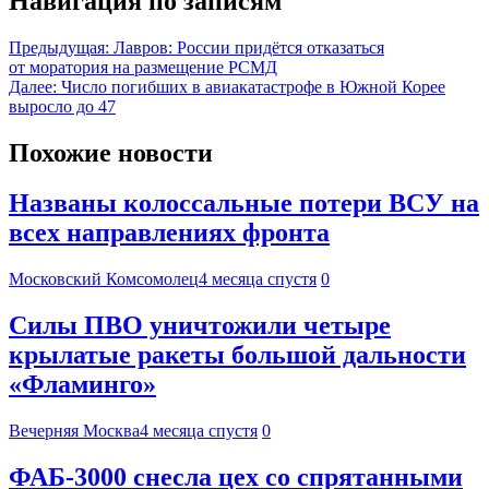
Навигация по записям
Предыдущая:
Лавров: России придётся отказаться
от моратория на размещение РСМД
Далее:
Число погибших в авиакатастрофе в Южной Корее
выросло до 47
Похожие новости
Названы колоссальные потери ВСУ на
всех направлениях фронта
Московский Комсомолец
4 месяца спустя
0
Силы ПВО уничтожили четыре
крылатые ракеты большой дальности
«Фламинго»
Вечерняя Москва
4 месяца спустя
0
ФАБ-3000 снесла цех со спрятанными