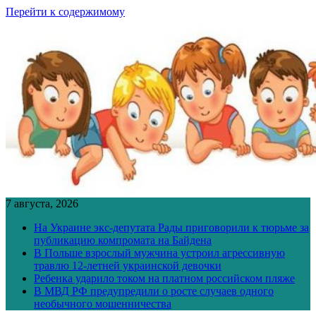
Перейти к содержимому
7 августа, 2026
На Украине экс-депутата Рады приговорили к тюрьме за
публикацию компромата на Байдена
В Польше взрослый мужчина устроил агрессивную
травлю 12-летней украинской девочки
Ребенка ударило током на платном российском пляже
В МВД РФ предупредили о росте случаев одного
необычного мошенничества