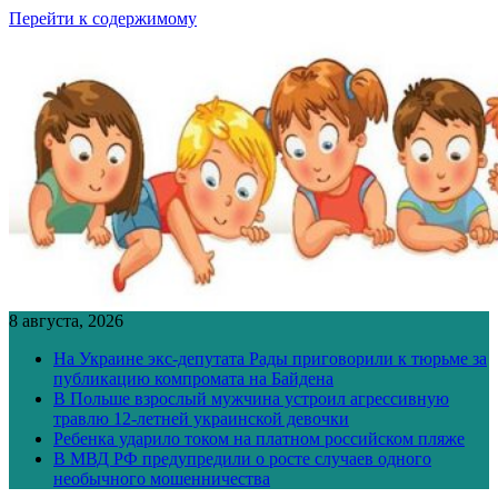
Перейти к содержимому
8 августа, 2026
На Украине экс-депутата Рады приговорили к тюрьме за
публикацию компромата на Байдена
В Польше взрослый мужчина устроил агрессивную
травлю 12-летней украинской девочки
Ребенка ударило током на платном российском пляже
В МВД РФ предупредили о росте случаев одного
необычного мошенничества