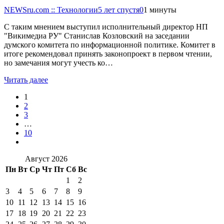
NEWSru.com :: Технологии
5 лет спустя
0
1 минуты
С таким мнением выступил исполнительный директор НП
"Викимедиа РУ" Станислав Козловский на заседании
думского комитета по информационной политике. Комитет в
итоге рекомендовал принять законопроект в первом чтении,
но замечания могут учесть ко…
Читать далее
1
2
3
…
10
Август 2026
Пн
Вт
Ср
Чт
Пт
Сб
Вс
1
2
3
4
5
6
7
8
9
10
11
12
13
14
15
16
17
18
19
20
21
22
23