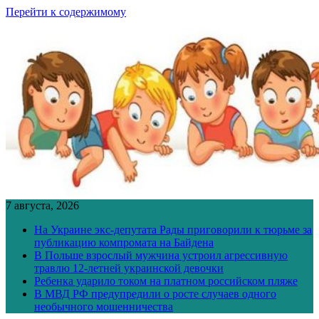
Перейти к содержимому
7 августа, 2026
На Украине экс-депутата Рады приговорили к тюрьме за
публикацию компромата на Байдена
В Польше взрослый мужчина устроил агрессивную
травлю 12-летней украинской девочки
Ребенка ударило током на платном российском пляже
В МВД РФ предупредили о росте случаев одного
необычного мошенничества