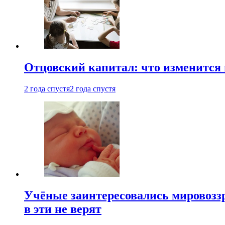
Отцовский капитал: что изменится
2 года спустя
2 года спустя
Учёные заинтересовались мировоззр
в эти не верят