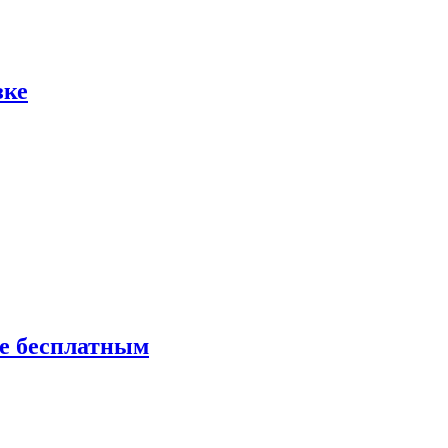
зке
ие бесплатным