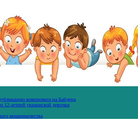
 публикацию компромата на Байдена
ю 12-летней украинской девочки
ного мошенничества