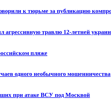
говорили к тюрьме за публикацию компр
л агрессивную травлю 12-летней украин
российском пляже
учаев одного необычного мошенничества
вших при атаке ВСУ под Москвой