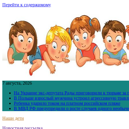
Перейти к содержимому
7 августа, 2026
На Украине экс-депутата Рады приговорили к тюрьме за
В Польше взрослый мужчина устроил агрессивную травл
Ребенка ударило током на платном российском пляже
В МВД РФ предупредили о росте случаев одного необыч
Наши дети
Новостная рассылка