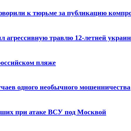
говорили к тюрьме за публикацию компр
л агрессивную травлю 12-летней украин
российском пляже
учаев одного необычного мошенничества
вших при атаке ВСУ под Москвой