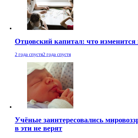
Отцовский капитал: что изменится
2 года спустя
2 года спустя
Учёные заинтересовались мировоззр
в эти не верят