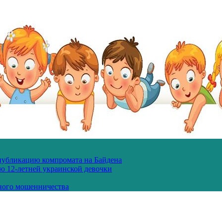
 публикацию компромата на Байдена
ю 12-летней украинской девочки
ного мошенничества