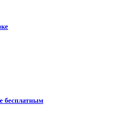
зке
ие бесплатным