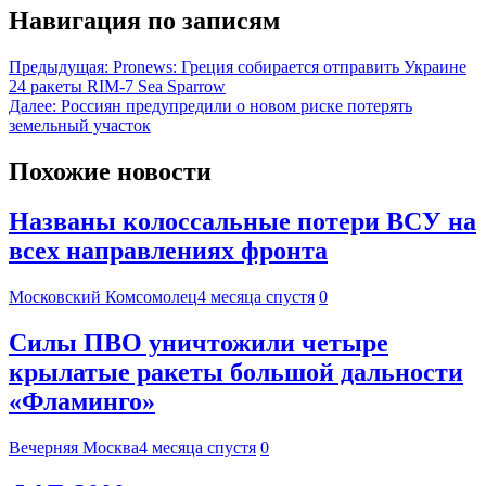
Навигация по записям
Предыдущая:
Pronews: Греция собирается отправить Украине
24 ракеты RIM-7 Sea Sparrow
Далее:
Россиян предупредили о новом риске потерять
земельный участок
Похожие новости
Названы колоссальные потери ВСУ на
всех направлениях фронта
Московский Комсомолец
4 месяца спустя
0
Силы ПВО уничтожили четыре
крылатые ракеты большой дальности
«Фламинго»
Вечерняя Москва
4 месяца спустя
0