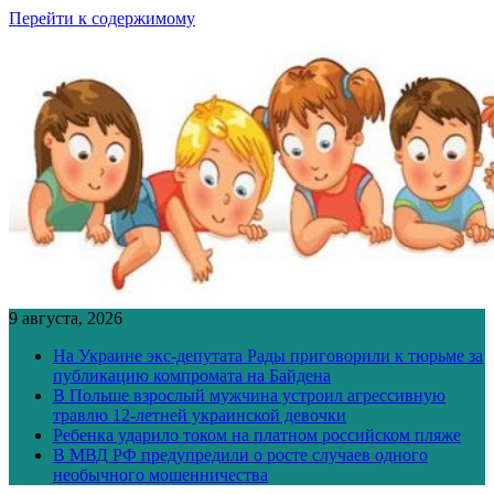
Перейти к содержимому
9 августа, 2026
На Украине экс-депутата Рады приговорили к тюрьме за
публикацию компромата на Байдена
В Польше взрослый мужчина устроил агрессивную
травлю 12-летней украинской девочки
Ребенка ударило током на платном российском пляже
В МВД РФ предупредили о росте случаев одного
необычного мошенничества