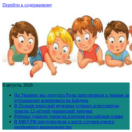
Перейти к содержимому
8 августа, 2026
На Украине экс-депутата Рады приговорили к тюрьме за
публикацию компромата на Байдена
В Польше взрослый мужчина устроил агрессивную
травлю 12-летней украинской девочки
Ребенка ударило током на платном российском пляже
В МВД РФ предупредили о росте случаев одного
необычного мошенничества