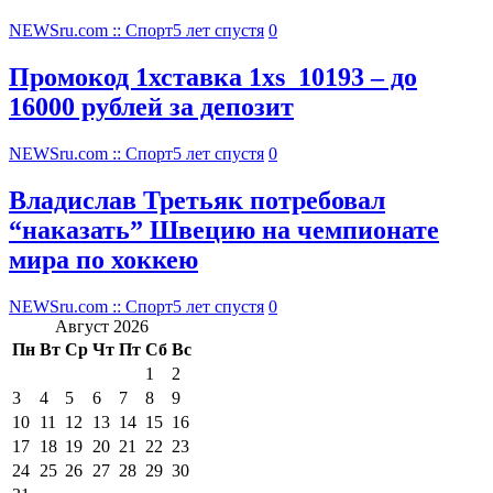
NEWSru.com :: Спорт
5 лет спустя
0
Промокод 1хставка 1xs_10193 – до
16000 рублей за депозит
NEWSru.com :: Спорт
5 лет спустя
0
Владислав Третьяк потребовал
“наказать” Швецию на чемпионате
мира по хоккею
NEWSru.com :: Спорт
5 лет спустя
0
Август 2026
Пн
Вт
Ср
Чт
Пт
Сб
Вс
1
2
3
4
5
6
7
8
9
10
11
12
13
14
15
16
17
18
19
20
21
22
23
24
25
26
27
28
29
30