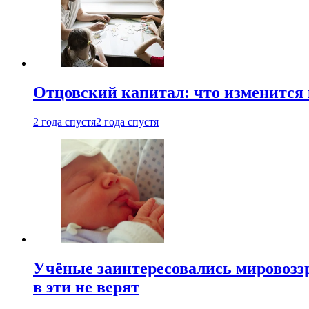
Отцовский капитал: что изменится
2 года спустя
2 года спустя
Учёные заинтересовались мировоззр
в эти не верят