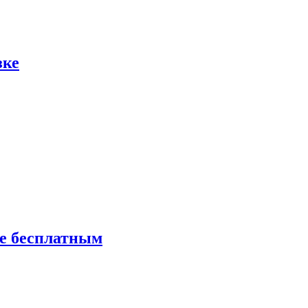
зке
ие бесплатным