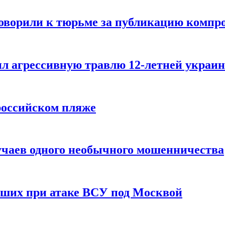
говорили к тюрьме за публикацию компр
л агрессивную травлю 12-летней украин
российском пляже
учаев одного необычного мошенничества
вших при атаке ВСУ под Москвой