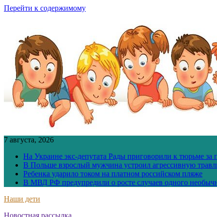
Перейти к содержимому
7 августа, 2026
На Украине экс-депутата Рады приговорили к тюрьме за
В Польше взрослый мужчина устроил агрессивную травл
Ребенка ударило током на платном российском пляже
В МВД РФ предупредили о росте случаев одного необыч
Наши дети
Новостная рассылка