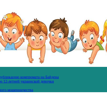
 публикацию компромата на Байдена
ю 12-летней украинской девочки
ного мошенничества