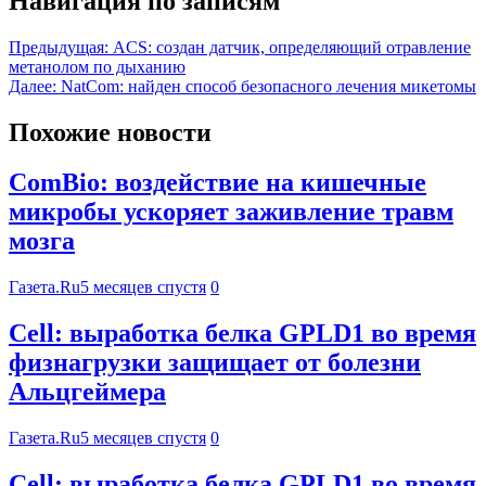
Навигация по записям
Предыдущая:
ACS: создан датчик, определяющий отравление
метанолом по дыханию
Далее:
NatCom: найден способ безопасного лечения микетомы
Похожие новости
ComBio: воздействие на кишечные
микробы ускоряет заживление травм
мозга
Газета.Ru
5 месяцев спустя
0
Cell: выработка белка GPLD1 во время
физнагрузки защищает от болезни
Альцгеймера
Газета.Ru
5 месяцев спустя
0
Cell: выработка белка GPLD1 во время