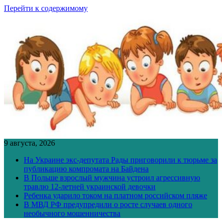
Перейти к содержимому
9 августа, 2026
На Украине экс-депутата Рады приговорили к тюрьме за
публикацию компромата на Байдена
В Польше взрослый мужчина устроил агрессивную
травлю 12-летней украинской девочки
Ребенка ударило током на платном российском пляже
В МВД РФ предупредили о росте случаев одного
необычного мошенничества