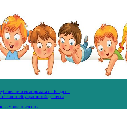
 публикацию компромата на Байдена
ю 12-летней украинской девочки
ного мошенничества