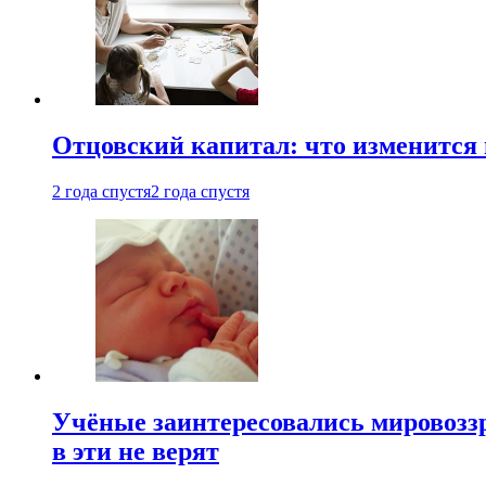
Отцовский капитал: что изменится
2 года спустя
2 года спустя
Учёные заинтересовались мировоззр
в эти не верят