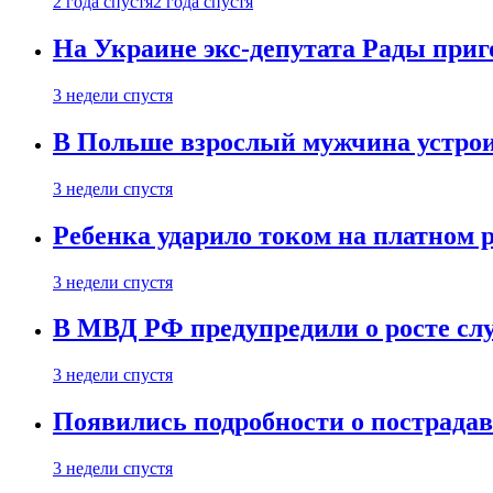
2 года спустя
2 года спустя
На Украине экс-депутата Рады при
3 недели спустя
В Польше взрослый мужчина устрои
3 недели спустя
Ребенка ударило током на платном 
3 недели спустя
В МВД РФ предупредили о росте сл
3 недели спустя
Появились подробности о пострада
3 недели спустя