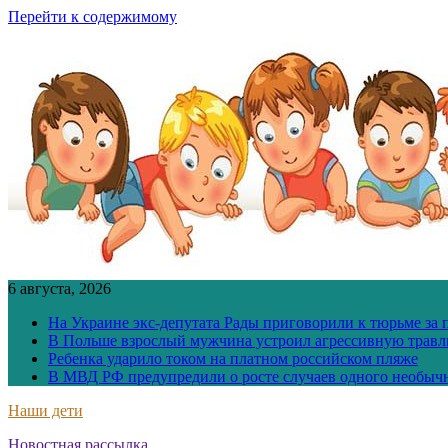
Перейти к содержимому
6 августа, 2026
На Украине экс-депутата Рады приговорили к тюрьме за
В Польше взрослый мужчина устроил агрессивную травл
Ребенка ударило током на платном российском пляже
В МВД РФ предупредили о росте случаев одного необыч
Наши дети
Новостная рассылка