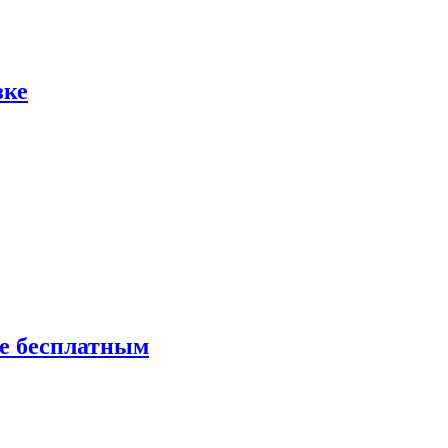
зке
ие бесплатным