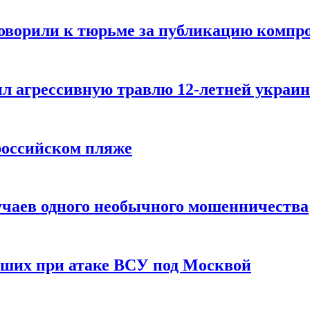
говорили к тюрьме за публикацию компр
л агрессивную травлю 12-летней украин
российском пляже
учаев одного необычного мошенничества
вших при атаке ВСУ под Москвой