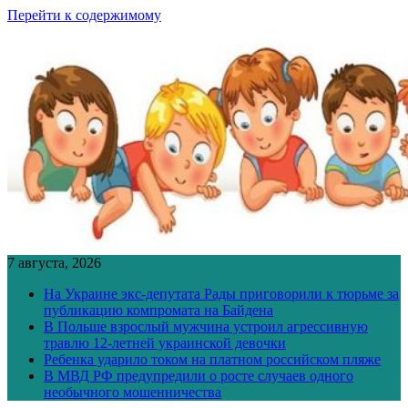
Перейти к содержимому
7 августа, 2026
На Украине экс-депутата Рады приговорили к тюрьме за
публикацию компромата на Байдена
В Польше взрослый мужчина устроил агрессивную
травлю 12-летней украинской девочки
Ребенка ударило током на платном российском пляже
В МВД РФ предупредили о росте случаев одного
необычного мошенничества