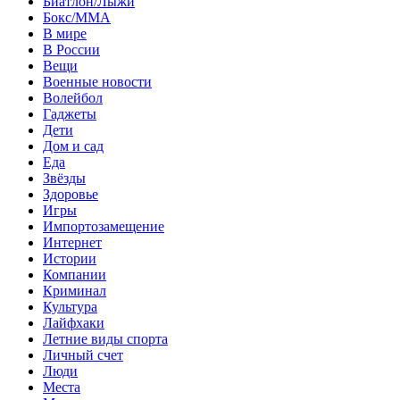
Биатлон/Лыжи
Бокс/MMA
В мире
В России
Вещи
Военные новости
Волейбол
Гаджеты
Дети
Дом и сад
Еда
Звёзды
Здоровье
Игры
Импортозамещение
Интернет
Истории
Компании
Криминал
Культура
Лайфхаки
Летние виды спорта
Личный счет
Люди
Места