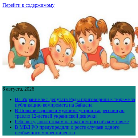
Перейти к содержимому
6 августа, 2026
На Украине экс-депутата Рады приговорили к тюрьме за
публикацию компромата на Байдена
В Польше взрослый мужчина устроил агрессивную
травлю 12-летней украинской девочки
Ребенка ударило током на платном российском пляже
В МВД РФ предупредили о росте случаев одного
необычного мошенничества