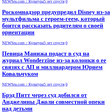
NEWSru.com :: Культура
5 лет спустя
0
Роскомнадзор предупредил Disney из-за
мультфильма c героем-геем, который
боится рассказать родителям о своей
ориентации
NEWSru.com :: Культура
5 лет спустя
0
Певица Манижа подаст в суд на
журнал Wonderzine из-за колонки о ее
связях с АП и миллиардером Юрием
Ковальчуком
NEWSru.com :: Культура
5 лет спустя
0
Брэд Питт через суд добился от
Анджелины Джоли совместной опеки
над детьми