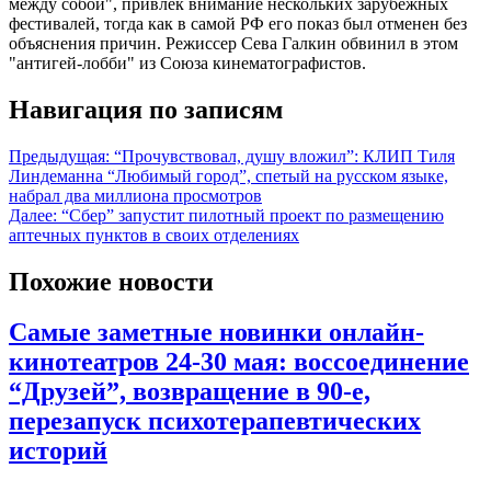
между собой", привлек внимание нескольких зарубежных
фестивалей, тогда как в самой РФ его показ был отменен без
объяснения причин. Режиссер Сева Галкин обвинил в этом
"антигей-лобби" из Союза кинематографистов.
Навигация по записям
Предыдущая:
“Прочувствовал, душу вложил”: КЛИП Тиля
Линдеманна “Любимый город”, спетый на русском языке,
набрал два миллиона просмотров
Далее:
“Сбер” запустит пилотный проект по размещению
аптечных пунктов в своих отделениях
Похожие новости
Самые заметные новинки онлайн-
кинотеатров 24-30 мая: воссоединение
“Друзей”, возвращение в 90-е,
перезапуск психотерапевтических
историй