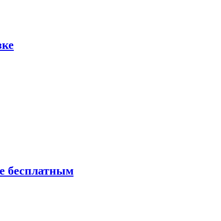
зке
ие бесплатным