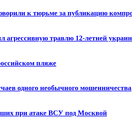
говорили к тюрьме за публикацию компр
л агрессивную травлю 12-летней украин
российском пляже
учаев одного необычного мошенничества
вших при атаке ВСУ под Москвой