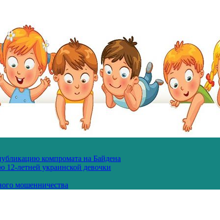
 публикацию компромата на Байдена
ю 12-летней украинской девочки
ного мошенничества