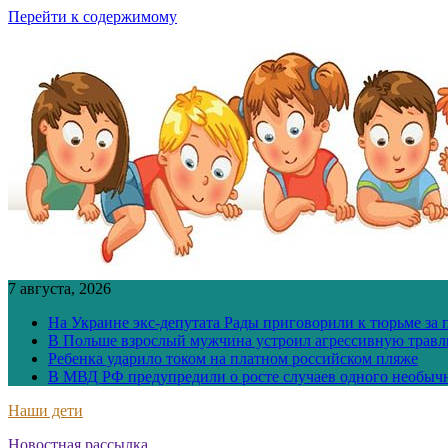
Перейти к содержимому
7 августа, 2026
На Украине экс-депутата Рады приговорили к тюрьме за
В Польше взрослый мужчина устроил агрессивную травл
Ребенка ударило током на платном российском пляже
В МВД РФ предупредили о росте случаев одного необыч
Наши дети
Новостная рассылка