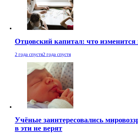
Отцовский капитал: что изменится
2 года спустя
2 года спустя
Учёные заинтересовались мировоззр
в эти не верят