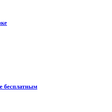
зке
ие бесплатным