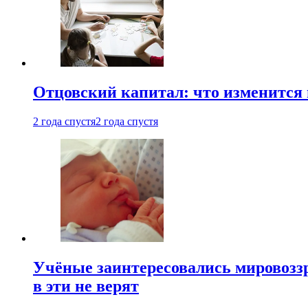
Отцовский капитал: что изменится
2 года спустя
2 года спустя
Учёные заинтересовались мировоззр
в эти не верят