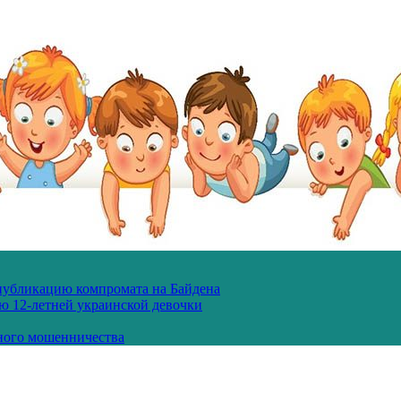
 публикацию компромата на Байдена
ю 12-летней украинской девочки
ного мошенничества