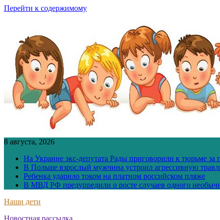
Перейти к содержимому
8 августа, 2026
На Украине экс-депутата Рады приговорили к тюрьме за
В Польше взрослый мужчина устроил агрессивную травл
Ребенка ударило током на платном российском пляже
В МВД РФ предупредили о росте случаев одного необыч
Наши дети
Новостная рассылка