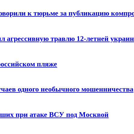
говорили к тюрьме за публикацию компр
л агрессивную травлю 12-летней украин
российском пляже
учаев одного необычного мошенничества
вших при атаке ВСУ под Москвой