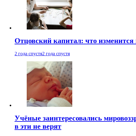
Отцовский капитал: что изменится
2 года спустя
2 года спустя
Учёные заинтересовались мировоззр
в эти не верят