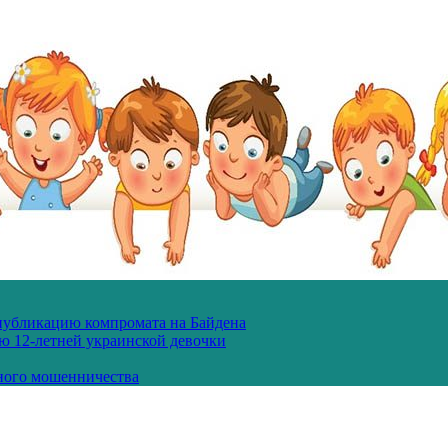
 публикацию компромата на Байдена
ю 12-летней украинской девочки
ного мошенничества