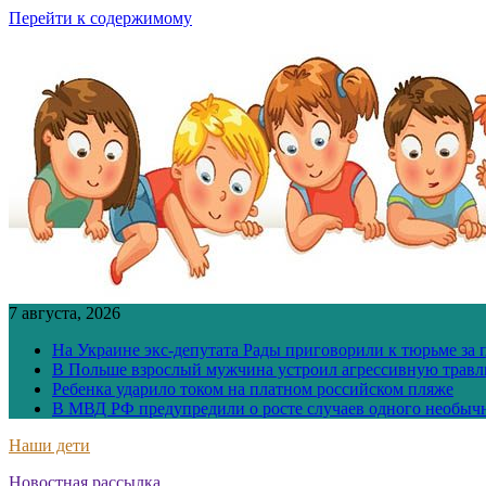
Перейти к содержимому
7 августа, 2026
На Украине экс-депутата Рады приговорили к тюрьме за
В Польше взрослый мужчина устроил агрессивную травл
Ребенка ударило током на платном российском пляже
В МВД РФ предупредили о росте случаев одного необыч
Наши дети
Новостная рассылка