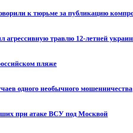
говорили к тюрьме за публикацию компр
л агрессивную травлю 12-летней украин
российском пляже
учаев одного необычного мошенничества
вших при атаке ВСУ под Москвой