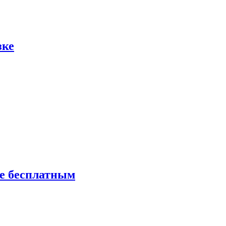
зке
ие бесплатным