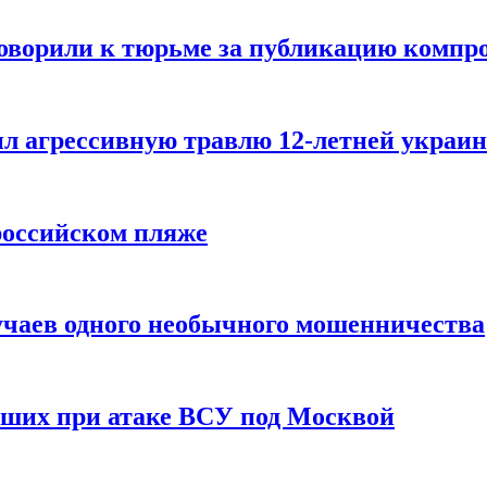
говорили к тюрьме за публикацию компр
л агрессивную травлю 12-летней украин
российском пляже
учаев одного необычного мошенничества
вших при атаке ВСУ под Москвой