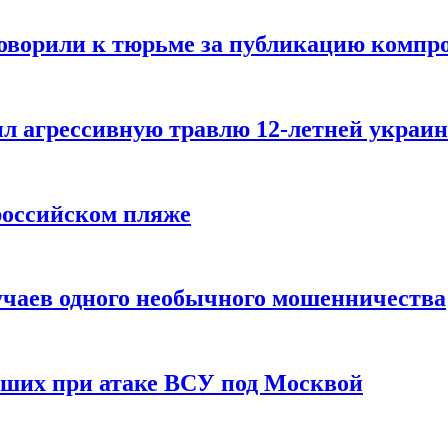
говорили к тюрьме за публикацию компр
л агрессивную травлю 12-летней украин
российском пляже
учаев одного необычного мошенничества
вших при атаке ВСУ под Москвой