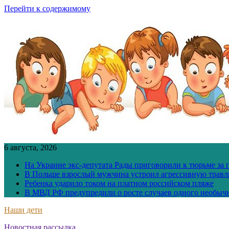
Перейти к содержимому
6 августа, 2026
На Украине экс-депутата Рады приговорили к тюрьме за
В Польше взрослый мужчина устроил агрессивную травл
Ребенка ударило током на платном российском пляже
В МВД РФ предупредили о росте случаев одного необыч
Наши дети
Новостная рассылка