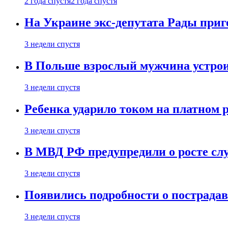
2 года спустя
2 года спустя
На Украине экс-депутата Рады при
3 недели спустя
В Польше взрослый мужчина устрои
3 недели спустя
Ребенка ударило током на платном 
3 недели спустя
В МВД РФ предупредили о росте сл
3 недели спустя
Появились подробности о пострада
3 недели спустя