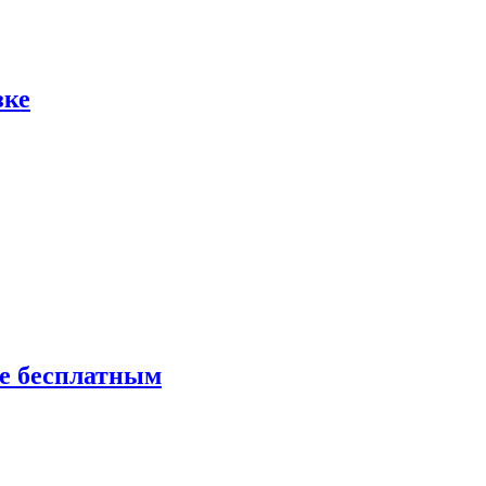
зке
ие бесплатным