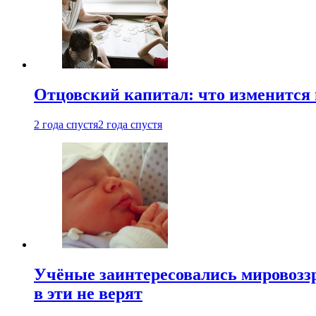
Отцовский капитал: что изменится
2 года спустя
2 года спустя
Учёные заинтересовались мировоззр
в эти не верят