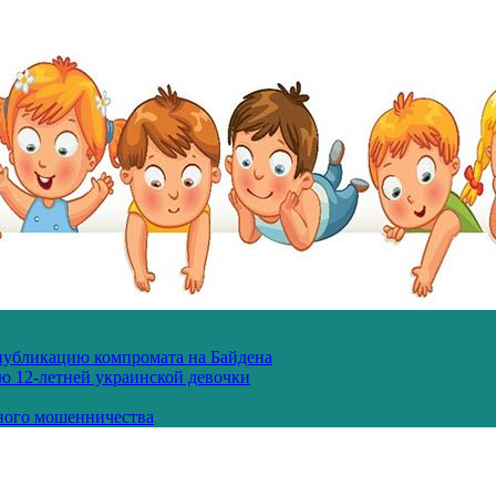
 публикацию компромата на Байдена
ю 12-летней украинской девочки
ного мошенничества