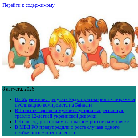
Перейти к содержимому
8 августа, 2026
На Украине экс-депутата Рады приговорили к тюрьме за
публикацию компромата на Байдена
В Польше взрослый мужчина устроил агрессивную
травлю 12-летней украинской девочки
Ребенка ударило током на платном российском пляже
В МВД РФ предупредили о росте случаев одного
необычного мошенничества