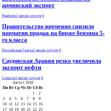
армянский экспорт
Рамблер
1 месяц спустя
0
Правительство временно снизило
норматив продаж на бирже бензина 5-
го класса
Российская Газета
1 месяц спустя
0
Саудовская Аравия резко увеличила
экспорт нефти
Lenta.ru
1 месяц спустя
0
Август 2026
Пн
Вт
Ср
Чт
Пт
Сб
Вс
1
2
3
4
5
6
7
8
9
10
11
12
13
14
15
16
17
18
19
20
21
22
23