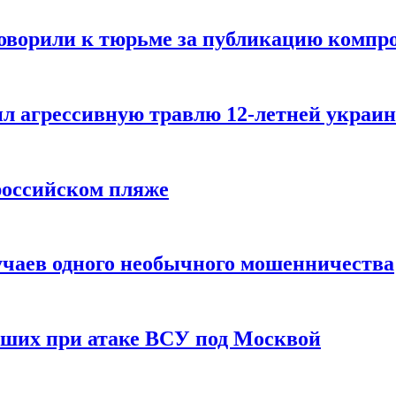
говорили к тюрьме за публикацию компр
л агрессивную травлю 12-летней украин
российском пляже
учаев одного необычного мошенничества
вших при атаке ВСУ под Москвой