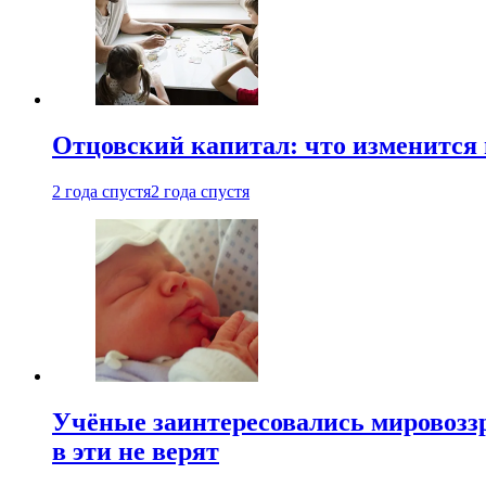
Отцовский капитал: что изменится
2 года спустя
2 года спустя
Учёные заинтересовались мировоззр
в эти не верят