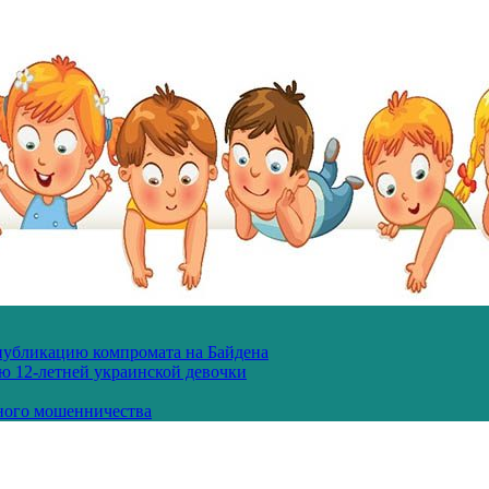
 публикацию компромата на Байдена
ю 12-летней украинской девочки
ного мошенничества