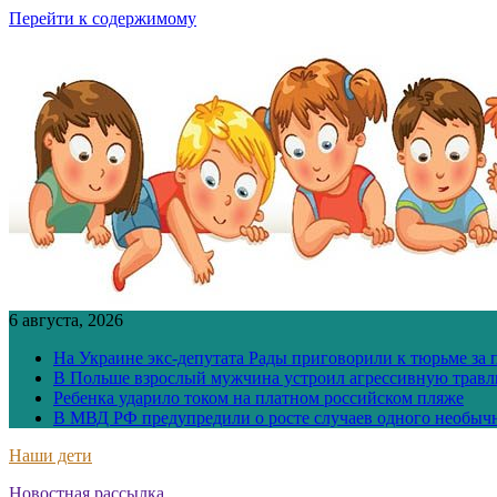
Перейти к содержимому
6 августа, 2026
На Украине экс-депутата Рады приговорили к тюрьме за
В Польше взрослый мужчина устроил агрессивную травл
Ребенка ударило током на платном российском пляже
В МВД РФ предупредили о росте случаев одного необыч
Наши дети
Новостная рассылка