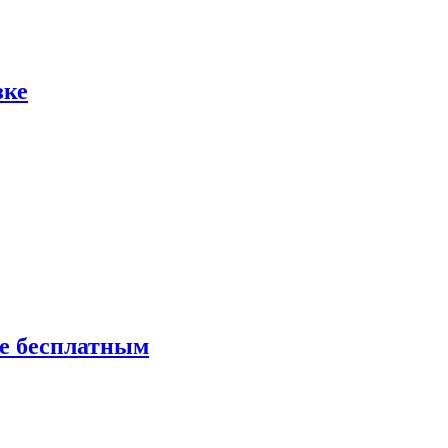
зке
ие бесплатным