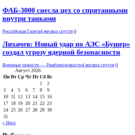
ФАБ-3000 снесла цех со спрятанными
внутри танками
Российская Газета
4 месяца спустя
0
Лихачев: Новый удар по АЭС «Бушер»
создал угрозу ядерной безопасности
Военные новости — Рамблер/новости
4 месяца спустя
0
Август 2026
Пн
Вт
Ср
Чт
Пт
Сб
Вс
1
2
3
4
5
6
7
8
9
10
11
12
13
14
15
16
17
18
19
20
21
22
23
24
25
26
27
28
29
30
31
« Июл