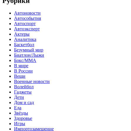
Рубрики
Автоновости
Автособытия
Автоспорт
Автоэксперт
Актеры
Аналитика
Баскетбол
Безумный мир
Биатлон/Лыжи
Бокс/MMA
В мире
В России
Вещи
Военные новости
Волейбол
Гаджеты
Дети
Дом и сад
Еда
Звёзды
Здоровье
Игры
Импортозамещение