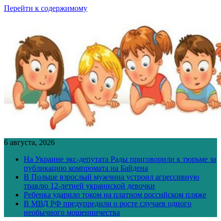
Перейти к содержимому
6 августа, 2026
На Украине экс-депутата Рады приговорили к тюрьме за
публикацию компромата на Байдена
В Польше взрослый мужчина устроил агрессивную
травлю 12-летней украинской девочки
Ребенка ударило током на платном российском пляже
В МВД РФ предупредили о росте случаев одного
необычного мошенничества