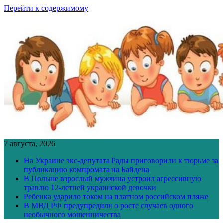
Перейти к содержимому
7 августа, 2026
На Украине экс-депутата Рады приговорили к тюрьме за
публикацию компромата на Байдена
В Польше взрослый мужчина устроил агрессивную
травлю 12-летней украинской девочки
Ребенка ударило током на платном российском пляже
В МВД РФ предупредили о росте случаев одного
необычного мошенничества