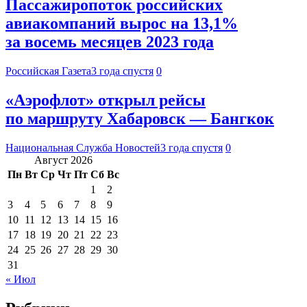
Пассажиропоток российских
авиакомпаний вырос на 13,1%
за восемь месяцев 2023 года
Российская Газета
3 года спустя
0
«Аэрофлот» открыл рейсы
по маршруту Хабаровск — Бангкок
Национальная Служба Новостей
3 года спустя
0
Август 2026
Пн
Вт
Ср
Чт
Пт
Сб
Вс
1
2
3
4
5
6
7
8
9
10
11
12
13
14
15
16
17
18
19
20
21
22
23
24
25
26
27
28
29
30
31
« Июл