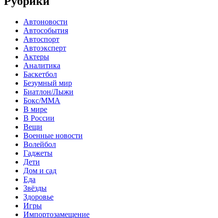
Рубрики
Автоновости
Автособытия
Автоспорт
Автоэксперт
Актеры
Аналитика
Баскетбол
Безумный мир
Биатлон/Лыжи
Бокс/MMA
В мире
В России
Вещи
Военные новости
Волейбол
Гаджеты
Дети
Дом и сад
Еда
Звёзды
Здоровье
Игры
Импортозамещение