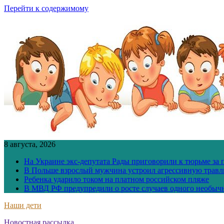
Перейти к содержимому
8 августа, 2026
На Украине экс-депутата Рады приговорили к тюрьме за
В Польше взрослый мужчина устроил агрессивную травл
Ребенка ударило током на платном российском пляже
В МВД РФ предупредили о росте случаев одного необыч
Наши дети
Новостная рассылка