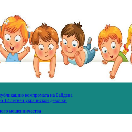
 публикацию компромата на Байдена
ю 12-летней украинской девочки
ного мошенничества