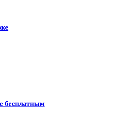
зке
ие бесплатным