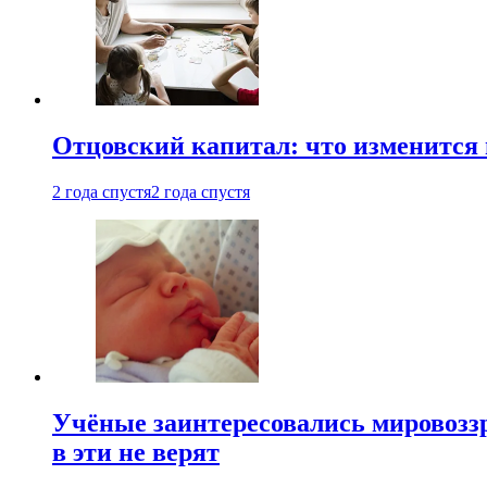
Отцовский капитал: что изменится
2 года спустя
2 года спустя
Учёные заинтересовались мировоззр
в эти не верят