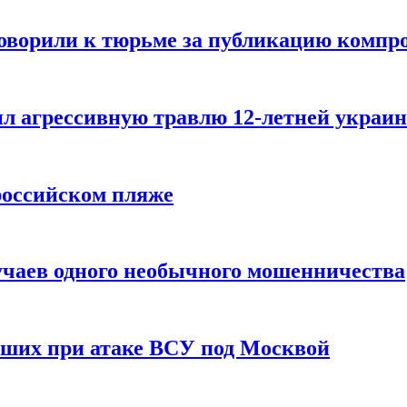
говорили к тюрьме за публикацию компр
л агрессивную травлю 12-летней украин
российском пляже
учаев одного необычного мошенничества
вших при атаке ВСУ под Москвой