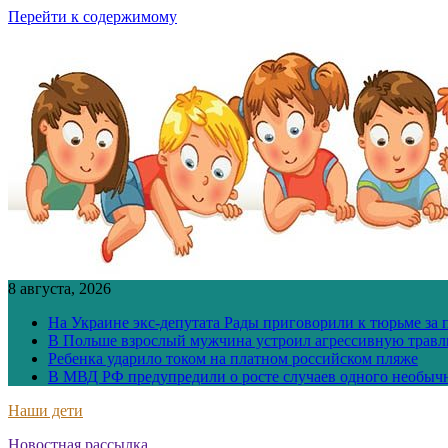
Перейти к содержимому
8 августа, 2026
На Украине экс-депутата Рады приговорили к тюрьме за
В Польше взрослый мужчина устроил агрессивную травл
Ребенка ударило током на платном российском пляже
В МВД РФ предупредили о росте случаев одного необыч
Наши дети
Новостная рассылка