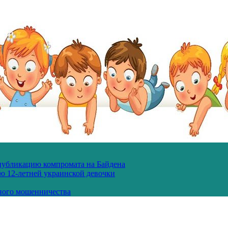
 публикацию компромата на Байдена
ю 12-летней украинской девочки
ного мошенничества