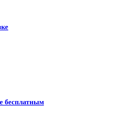
зке
ие бесплатным