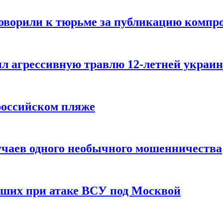
говорили к тюрьме за публикацию компр
л агрессивную травлю 12-летней украин
российском пляже
учаев одного необычного мошенничества
вших при атаке ВСУ под Москвой