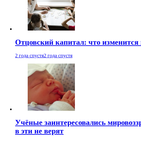
Отцовский капитал: что изменится
2 года спустя
2 года спустя
Учёные заинтересовались мировоззр
в эти не верят