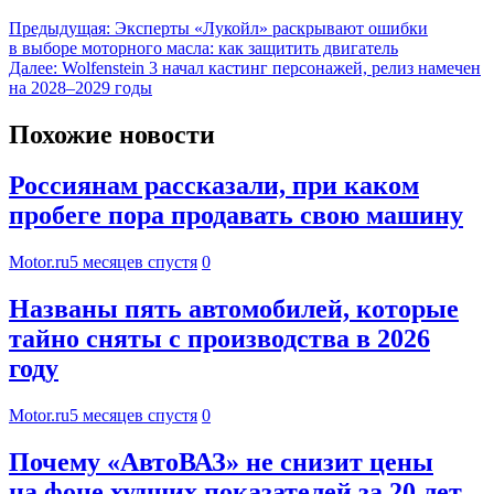
Предыдущая:
Эксперты «Лукойл» раскрывают ошибки
в выборе моторного масла: как защитить двигатель
Далее:
Wolfenstein 3 начал кастинг персонажей, релиз намечен
на 2028–2029 годы
Похожие новости
Россиянам рассказали, при каком
пробеге пора продавать свою машину
Motor.ru
5 месяцев спустя
0
Названы пять автомобилей, которые
тайно сняты с производства в 2026
году
Motor.ru
5 месяцев спустя
0
Почему «АвтоВАЗ» не снизит цены
на фоне худших показателей за 20 лет