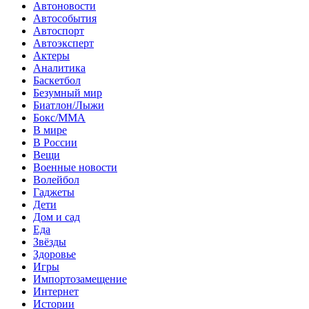
Автоновости
Автособытия
Автоспорт
Автоэксперт
Актеры
Аналитика
Баскетбол
Безумный мир
Биатлон/Лыжи
Бокс/MMA
В мире
В России
Вещи
Военные новости
Волейбол
Гаджеты
Дети
Дом и сад
Еда
Звёзды
Здоровье
Игры
Импортозамещение
Интернет
Истории