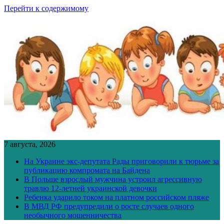
Перейти к содержимому
7 августа, 2026
На Украине экс-депутата Рады приговорили к тюрьме за
публикацию компромата на Байдена
В Польше взрослый мужчина устроил агрессивную
травлю 12-летней украинской девочки
Ребенка ударило током на платном российском пляже
В МВД РФ предупредили о росте случаев одного
необычного мошенничества