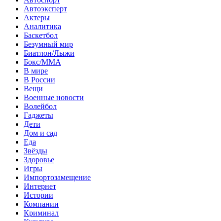
Автоэксперт
Актеры
Аналитика
Баскетбол
Безумный мир
Биатлон/Лыжи
Бокс/MMA
В мире
В России
Вещи
Военные новости
Волейбол
Гаджеты
Дети
Дом и сад
Еда
Звёзды
Здоровье
Игры
Импортозамещение
Интернет
Истории
Компании
Криминал