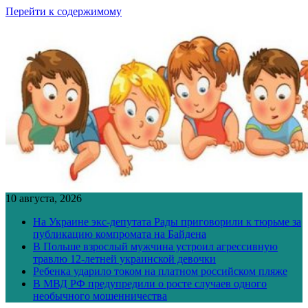
Перейти к содержимому
10 августа, 2026
На Украине экс-депутата Рады приговорили к тюрьме за
публикацию компромата на Байдена
В Польше взрослый мужчина устроил агрессивную
травлю 12-летней украинской девочки
Ребенка ударило током на платном российском пляже
В МВД РФ предупредили о росте случаев одного
необычного мошенничества