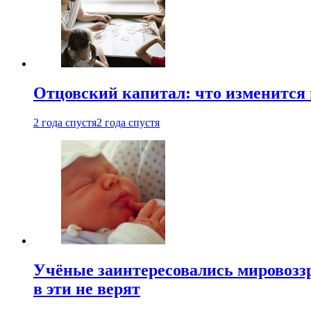
Отцовский капитал: что изменится
2 года спустя
2 года спустя
Учёные заинтересовались мировоззр
в эти не верят