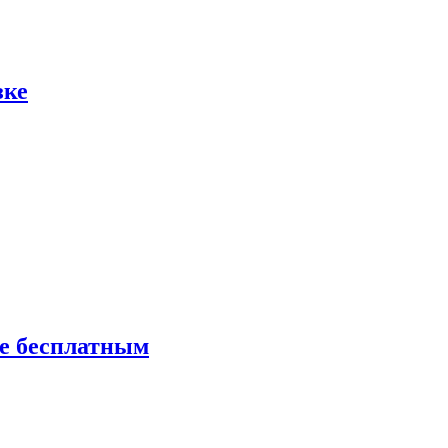
зке
ие бесплатным