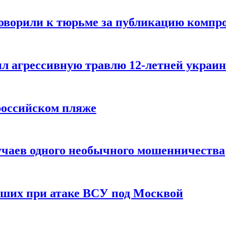
говорили к тюрьме за публикацию компр
л агрессивную травлю 12-летней украин
российском пляже
учаев одного необычного мошенничества
вших при атаке ВСУ под Москвой