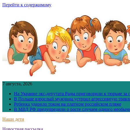
Перейти к содержимому
7 августа, 2026
На Украине экс-депутата Рады приговорили к тюрьме за
В Польше взрослый мужчина устроил агрессивную травл
Ребенка ударило током на платном российском пляже
В МВД РФ предупредили о росте случаев одного необыч
Наши дети
Новостная рассылка