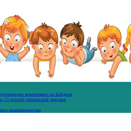
 публикацию компромата на Байдена
ю 12-летней украинской девочки
ного мошенничества