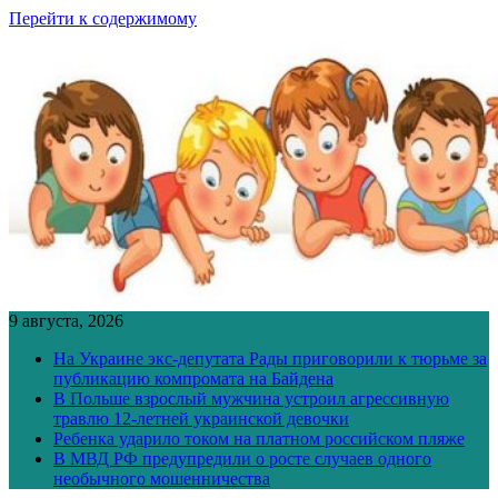
Перейти к содержимому
9 августа, 2026
На Украине экс-депутата Рады приговорили к тюрьме за
публикацию компромата на Байдена
В Польше взрослый мужчина устроил агрессивную
травлю 12-летней украинской девочки
Ребенка ударило током на платном российском пляже
В МВД РФ предупредили о росте случаев одного
необычного мошенничества