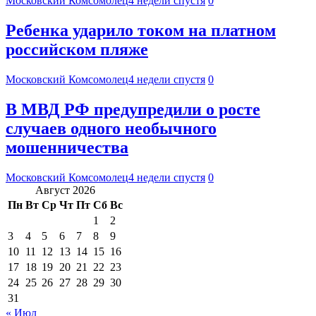
Московский Комсомолец
4 недели спустя
0
Ребенка ударило током на платном
российском пляже
Московский Комсомолец
4 недели спустя
0
В МВД РФ предупредили о росте
случаев одного необычного
мошенничества
Московский Комсомолец
4 недели спустя
0
Август 2026
Пн
Вт
Ср
Чт
Пт
Сб
Вс
1
2
3
4
5
6
7
8
9
10
11
12
13
14
15
16
17
18
19
20
21
22
23
24
25
26
27
28
29
30
31
« Июл