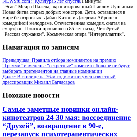
NEWSru.com :: Культура
5 лет спустя
0
1 минуты
"Эсав" Меира Шалева, экранизированный Павлом Лунгиным.
Новая битва старых добрых монстров. Дети, оставшиеся в
мире без взрослых. Дайан Китон и Джереми Айронс в
комедийной мелодраме. Отечественная комедия, снятая на
смартфон. Поиски пропавшего 85 лет назад. Четвёртый
"Рассказ служанки". Космическая опера "Интергалактик".
Навигация по записям
Предыдущая:
Правила отбора номинантов на премию
“Грэмми” изменены: “секретные” комитеты больше не будут
выбирать претендентов на главные номинации
Далее:
В столице на 76-м году жизни умер известный
дрессировщик Михаил Багдасаров
Похожие новости
Самые заметные новинки онлайн-
кинотеатров 24-30 мая: воссоединение
“Друзей”, возвращение в 90-е,
перезапуск психотерапевтических