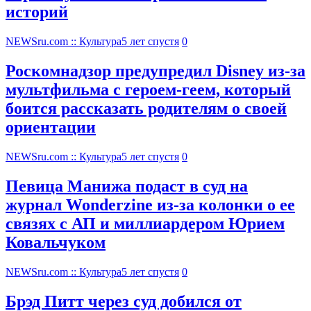
историй
NEWSru.com :: Культура
5 лет спустя
0
Роскомнадзор предупредил Disney из-за
мультфильма c героем-геем, который
боится рассказать родителям о своей
ориентации
NEWSru.com :: Культура
5 лет спустя
0
Певица Манижа подаст в суд на
журнал Wonderzine из-за колонки о ее
связях с АП и миллиардером Юрием
Ковальчуком
NEWSru.com :: Культура
5 лет спустя
0
Брэд Питт через суд добился от