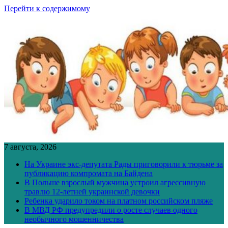
Перейти к содержимому
7 августа, 2026
На Украине экс-депутата Рады приговорили к тюрьме за
публикацию компромата на Байдена
В Польше взрослый мужчина устроил агрессивную
травлю 12-летней украинской девочки
Ребенка ударило током на платном российском пляже
В МВД РФ предупредили о росте случаев одного
необычного мошенничества