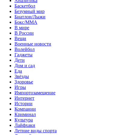
Аналитика
Баскетбол
Безумный мир
Биатлон/Лыжи
Бокс/MMA
В мире
В России
Вещи
Военные новости
Волейбол
Гаджеты
Дети
Дом и сад
Еда
Звёзды
Здоровье
Игры
Импортозамещение
Интернет
Истории
Компании
Криминал
Культура
Лайфхаки
Летние виды спорта