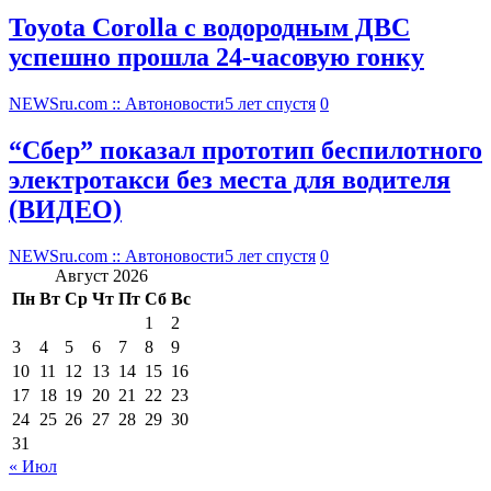
Toyota Corolla с водородным ДВС
успешно прошла 24-часовую гонку
NEWSru.com :: Автоновости
5 лет спустя
0
“Сбер” показал прототип беспилотного
электротакси без места для водителя
(ВИДЕО)
NEWSru.com :: Автоновости
5 лет спустя
0
Август 2026
Пн
Вт
Ср
Чт
Пт
Сб
Вс
1
2
3
4
5
6
7
8
9
10
11
12
13
14
15
16
17
18
19
20
21
22
23
24
25
26
27
28
29
30
31
« Июл