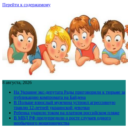
Перейти к содержимому
8 августа, 2026
На Украине экс-депутата Рады приговорили к тюрьме за
публикацию компромата на Байдена
В Польше взрослый мужчина устроил агрессивную
травлю 12-летней украинской девочки
Ребенка ударило током на платном российском пляже
В МВД РФ предупредили о росте случаев одного
необычного мошенничества