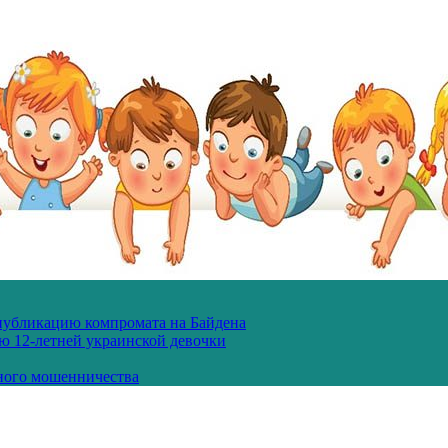
 публикацию компромата на Байдена
ю 12-летней украинской девочки
ного мошенничества