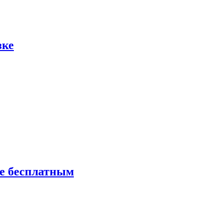
зке
ие бесплатным