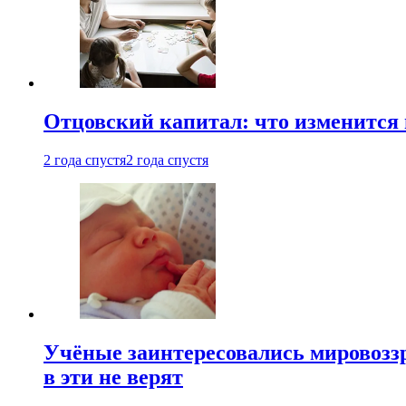
Отцовский капитал: что изменится
2 года спустя
2 года спустя
Учёные заинтересовались мировоззр
в эти не верят