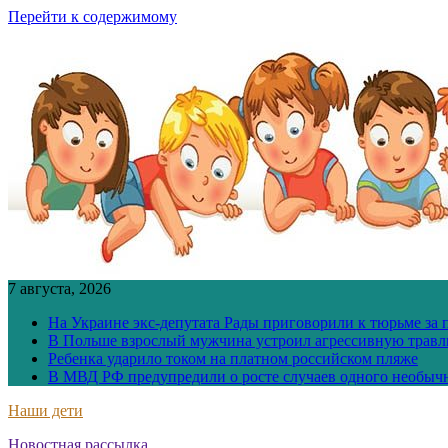
Перейти к содержимому
7 августа, 2026
На Украине экс-депутата Рады приговорили к тюрьме за
В Польше взрослый мужчина устроил агрессивную травл
Ребенка ударило током на платном российском пляже
В МВД РФ предупредили о росте случаев одного необыч
Наши дети
Новостная рассылка