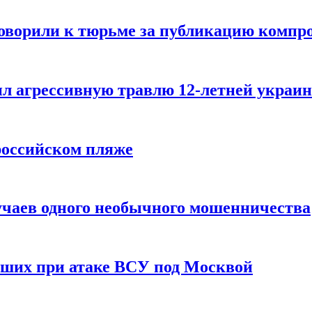
говорили к тюрьме за публикацию компр
л агрессивную травлю 12-летней украин
российском пляже
учаев одного необычного мошенничества
вших при атаке ВСУ под Москвой