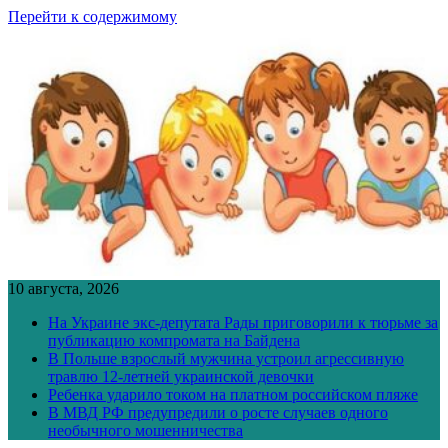
Перейти к содержимому
10 августа, 2026
На Украине экс-депутата Рады приговорили к тюрьме за
публикацию компромата на Байдена
В Польше взрослый мужчина устроил агрессивную
травлю 12-летней украинской девочки
Ребенка ударило током на платном российском пляже
В МВД РФ предупредили о росте случаев одного
необычного мошенничества