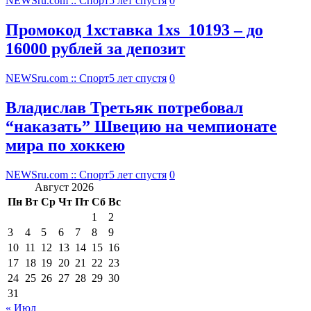
NEWSru.com :: Спорт
5 лет спустя
0
Промокод 1хставка 1xs_10193 – до
16000 рублей за депозит
NEWSru.com :: Спорт
5 лет спустя
0
Владислав Третьяк потребовал
“наказать” Швецию на чемпионате
мира по хоккею
NEWSru.com :: Спорт
5 лет спустя
0
Август 2026
Пн
Вт
Ср
Чт
Пт
Сб
Вс
1
2
3
4
5
6
7
8
9
10
11
12
13
14
15
16
17
18
19
20
21
22
23
24
25
26
27
28
29
30
31
« Июл