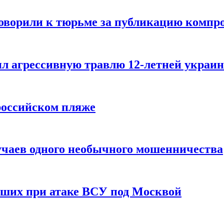
говорили к тюрьме за публикацию компр
л агрессивную травлю 12-летней украин
российском пляже
учаев одного необычного мошенничества
вших при атаке ВСУ под Москвой