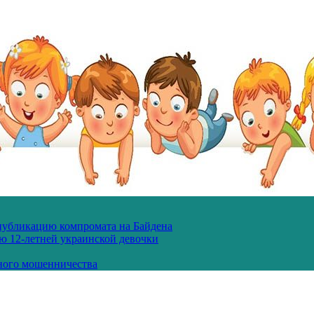
 публикацию компромата на Байдена
ю 12-летней украинской девочки
ного мошенничества