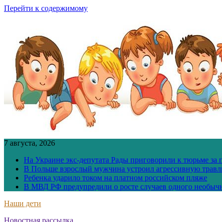
Перейти к содержимому
7 августа, 2026
На Украине экс-депутата Рады приговорили к тюрьме за
В Польше взрослый мужчина устроил агрессивную травл
Ребенка ударило током на платном российском пляже
В МВД РФ предупредили о росте случаев одного необыч
Наши дети
Новостная рассылка