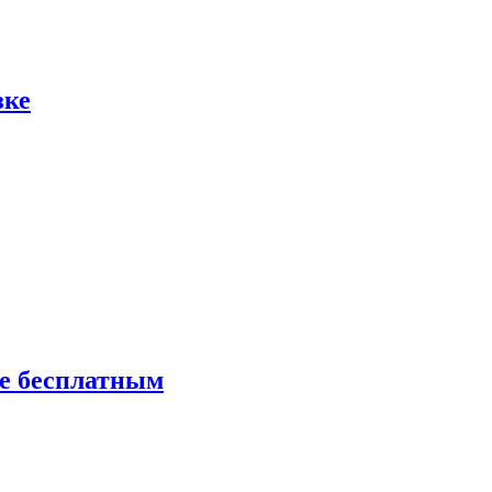
зке
ие бесплатным