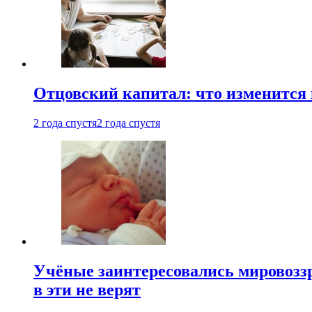
Отцовский капитал: что изменится
2 года спустя
2 года спустя
Учёные заинтересовались мировоззр
в эти не верят