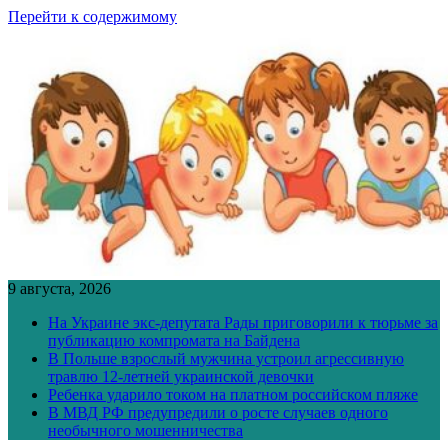
Перейти к содержимому
9 августа, 2026
На Украине экс-депутата Рады приговорили к тюрьме за
публикацию компромата на Байдена
В Польше взрослый мужчина устроил агрессивную
травлю 12-летней украинской девочки
Ребенка ударило током на платном российском пляже
В МВД РФ предупредили о росте случаев одного
необычного мошенничества