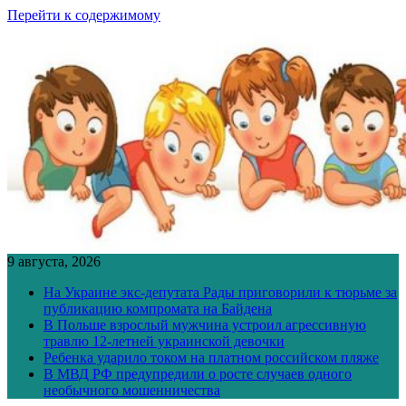
Перейти к содержимому
9 августа, 2026
На Украине экс-депутата Рады приговорили к тюрьме за
публикацию компромата на Байдена
В Польше взрослый мужчина устроил агрессивную
травлю 12-летней украинской девочки
Ребенка ударило током на платном российском пляже
В МВД РФ предупредили о росте случаев одного
необычного мошенничества