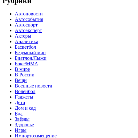
Рубрики
Автоновости
Автособытия
Автоспорт
Автоэксперт
Актеры
Аналитика
Баскетбол
Безумный мир
Биатлон/Лыжи
Бокс/MMA
В мире
В России
Вещи
Военные новости
Волейбол
Гаджеты
Дети
Дом и сад
Еда
Звёзды
Здоровье
Игры
Импортозамещение