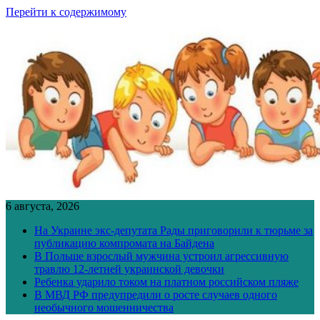
Перейти к содержимому
6 августа, 2026
На Украине экс-депутата Рады приговорили к тюрьме за
публикацию компромата на Байдена
В Польше взрослый мужчина устроил агрессивную
травлю 12-летней украинской девочки
Ребенка ударило током на платном российском пляже
В МВД РФ предупредили о росте случаев одного
необычного мошенничества