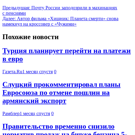
Предыдущая:
Почту России заподозрили в махинациях
с пенсиями
Далее:
Автор фильма «Хищник: Планета смерти» снова
намекнул на кроссовер с «Чужими»
Похожие новости
Турция планирует перейти на платежи
в евро
Газета.Ru
1 месяц спустя
0
Слуцкий прокомментировал планы
Евросоюза по отмене пошлин на
армянский экспорт
Рамблер
1 месяц спустя
0
Правительство временно снизило
норматив продаж на бирже бензина 5-