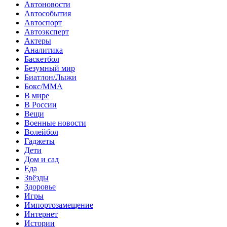
Автоновости
Автособытия
Автоспорт
Автоэксперт
Актеры
Аналитика
Баскетбол
Безумный мир
Биатлон/Лыжи
Бокс/MMA
В мире
В России
Вещи
Военные новости
Волейбол
Гаджеты
Дети
Дом и сад
Еда
Звёзды
Здоровье
Игры
Импортозамещение
Интернет
Истории