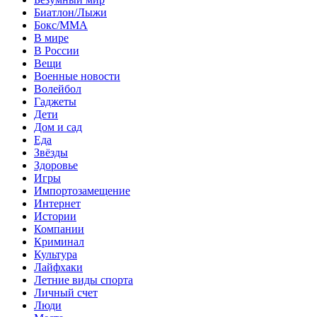
Биатлон/Лыжи
Бокс/MMA
В мире
В России
Вещи
Военные новости
Волейбол
Гаджеты
Дети
Дом и сад
Еда
Звёзды
Здоровье
Игры
Импортозамещение
Интернет
Истории
Компании
Криминал
Культура
Лайфхаки
Летние виды спорта
Личный счет
Люди