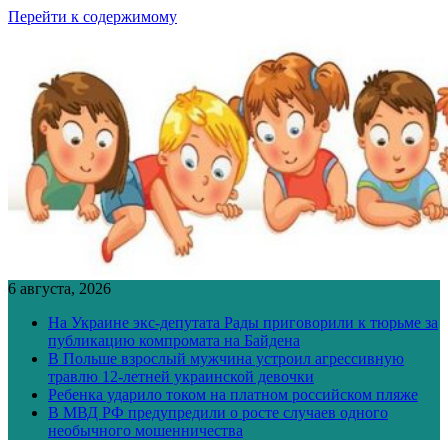
Перейти к содержимому
6 августа, 2026
На Украине экс-депутата Рады приговорили к тюрьме за
публикацию компромата на Байдена
В Польше взрослый мужчина устроил агрессивную
травлю 12-летней украинской девочки
Ребенка ударило током на платном российском пляже
В МВД РФ предупредили о росте случаев одного
необычного мошенничества