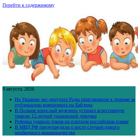
Перейти к содержимому
9 августа, 2026
На Украине экс-депутата Рады приговорили к тюрьме за
публикацию компромата на Байдена
В Польше взрослый мужчина устроил агрессивную
травлю 12-летней украинской девочки
Ребенка ударило током на платном российском пляже
В МВД РФ предупредили о росте случаев одного
необычного мошенничества