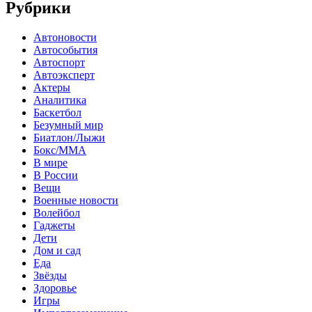
Рубрики
Автоновости
Автособытия
Автоспорт
Автоэксперт
Актеры
Аналитика
Баскетбол
Безумный мир
Биатлон/Лыжи
Бокс/MMA
В мире
В России
Вещи
Военные новости
Волейбол
Гаджеты
Дети
Дом и сад
Еда
Звёзды
Здоровье
Игры