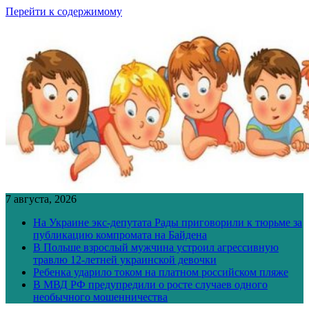
Перейти к содержимому
7 августа, 2026
На Украине экс-депутата Рады приговорили к тюрьме за
публикацию компромата на Байдена
В Польше взрослый мужчина устроил агрессивную
травлю 12-летней украинской девочки
Ребенка ударило током на платном российском пляже
В МВД РФ предупредили о росте случаев одного
необычного мошенничества