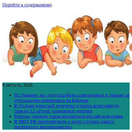
Перейти к содержимому
8 августа, 2026
На Украине экс-депутата Рады приговорили к тюрьме за
публикацию компромата на Байдена
В Польше взрослый мужчина устроил агрессивную
травлю 12-летней украинской девочки
Ребенка ударило током на платном российском пляже
В МВД РФ предупредили о росте случаев одного
необычного мошенничества