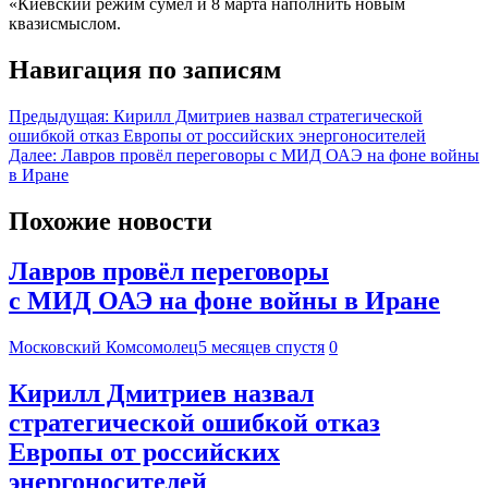
«Киевский режим сумел и 8 марта наполнить новым
квазисмыслом.
Навигация по записям
Предыдущая:
Кирилл Дмитриев назвал стратегической
ошибкой отказ Европы от российских энергоносителей
Далее:
Лавров провёл переговоры с МИД ОАЭ на фоне войны
в Иране
Похожие новости
Лавров провёл переговоры
с МИД ОАЭ на фоне войны в Иране
Московский Комсомолец
5 месяцев спустя
0
Кирилл Дмитриев назвал
стратегической ошибкой отказ
Европы от российских
энергоносителей