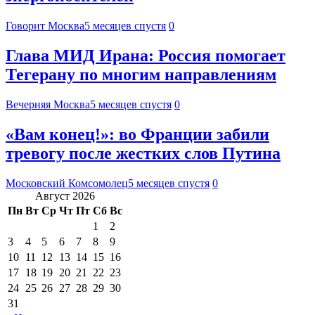
Говорит Москва
5 месяцев спустя
0
Глава МИД Ирана: Россия помогает
Тегерану по многим направлениям
Вечерняя Москва
5 месяцев спустя
0
«Вам конец!»: во Франции забили
тревогу после жестких слов Путина
Московский Комсомолец
5 месяцев спустя
0
Август 2026
Пн
Вт
Ср
Чт
Пт
Сб
Вс
1
2
3
4
5
6
7
8
9
10
11
12
13
14
15
16
17
18
19
20
21
22
23
24
25
26
27
28
29
30
31