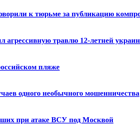
говорили к тюрьме за публикацию компр
л агрессивную травлю 12-летней украин
российском пляже
учаев одного необычного мошенничества
вших при атаке ВСУ под Москвой