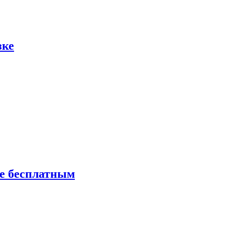
зке
ие бесплатным