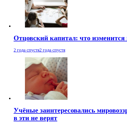
Отцовский капитал: что изменится
2 года спустя
2 года спустя
Учёные заинтересовались мировоззр
в эти не верят