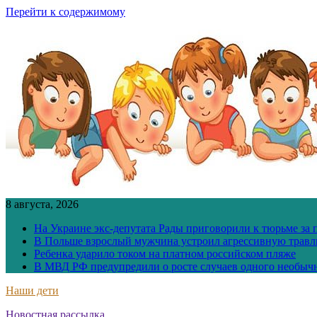
Перейти к содержимому
8 августа, 2026
На Украине экс-депутата Рады приговорили к тюрьме за
В Польше взрослый мужчина устроил агрессивную травл
Ребенка ударило током на платном российском пляже
В МВД РФ предупредили о росте случаев одного необыч
Наши дети
Новостная рассылка