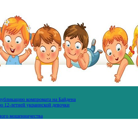
 публикацию компромата на Байдена
ю 12-летней украинской девочки
ного мошенничества