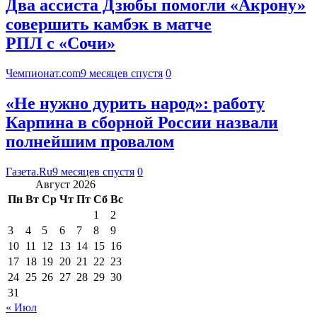
Два ассиста Дзюбы помогли «Акрону»
совершить камбэк в матче
РПЛ с «Сочи»
Чемпионат.com
9 месяцев спустя
0
«Не нужно дурить народ»: работу
Карпина в сборной России назвали
полнейшим провалом
Газета.Ru
9 месяцев спустя
0
Август 2026
Пн
Вт
Ср
Чт
Пт
Сб
Вс
1
2
3
4
5
6
7
8
9
10
11
12
13
14
15
16
17
18
19
20
21
22
23
24
25
26
27
28
29
30
31
« Июл