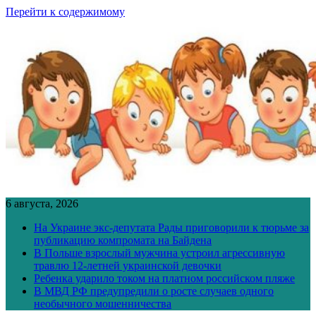
Перейти к содержимому
6 августа, 2026
На Украине экс-депутата Рады приговорили к тюрьме за
публикацию компромата на Байдена
В Польше взрослый мужчина устроил агрессивную
травлю 12-летней украинской девочки
Ребенка ударило током на платном российском пляже
В МВД РФ предупредили о росте случаев одного
необычного мошенничества