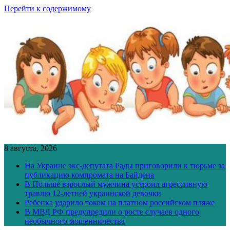
Перейти к содержимому
8 августа, 2026
На Украине экс-депутата Рады приговорили к тюрьме за
публикацию компромата на Байдена
В Польше взрослый мужчина устроил агрессивную
травлю 12-летней украинской девочки
Ребенка ударило током на платном российском пляже
В МВД РФ предупредили о росте случаев одного
необычного мошенничества