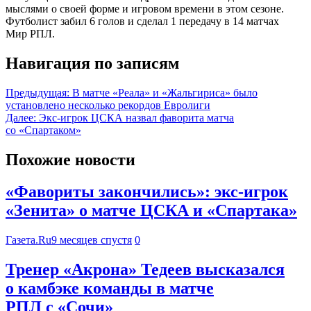
мыслями о своей форме и игровом времени в этом сезоне.
Футболист забил 6 голов и сделал 1 передачу в 14 матчах
Мир РПЛ.
Навигация по записям
Предыдущая:
В матче «Реала» и «Жальгириса» было
установлено несколько рекордов Евролиги
Далее:
Экс-игрок ЦСКА назвал фаворита матча
со «Спартаком»
Похожие новости
«Фавориты закончились»: экс-игрок
«Зенита» о матче ЦСКА и «Спартака»
Газета.Ru
9 месяцев спустя
0
Тренер «Акрона» Тедеев высказался
о камбэке команды в матче
РПЛ с «Сочи»