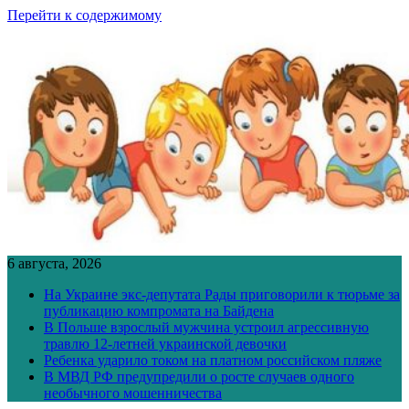
Перейти к содержимому
6 августа, 2026
На Украине экс-депутата Рады приговорили к тюрьме за
публикацию компромата на Байдена
В Польше взрослый мужчина устроил агрессивную
травлю 12-летней украинской девочки
Ребенка ударило током на платном российском пляже
В МВД РФ предупредили о росте случаев одного
необычного мошенничества