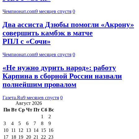
Чемпионат.com
9 месяцев спустя
0
Два ассиста Дзюбы помогли «Акрону»
совершить камбэк в матче
РПЛ с «Сочи»
Чемпионат.com
9 месяцев спустя
0
«Не нужно дурить народ»: работу
Карпина в сборной России назвали
полнейшим провалом
Газета.Ru
9 месяцев спустя
0
Август 2026
Пн
Вт
Ср
Чт
Пт
Сб
Вс
1
2
3
4
5
6
7
8
9
10
11
12
13
14
15
16
17
18
19
20
21
22
23